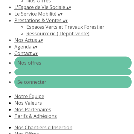
Nos Offres
L'Espace de Vie Sociale
▴
▾
Le Service Mobilité
▴
▾
Prestations & Ventes
▴
▾
Espaces Verts et Travaux Forestier
Ressourcerie ( Dépôt-vente)
Nos Actus
▴
▾
Agenda
▴
▾
Contact
▴
▾
Nos offres
Se connecter
Notre Équipe
Nos Valeurs
Nos Partenaires
Tarifs & Adhésions
Nos Chantiers d'Insertion