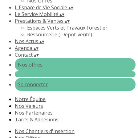
Nos Offres
L'Espace de Vie Sociale
▴
▾
Le Service Mobilité
▴
▾
Prestations & Ventes
▴
▾
Espaces Verts et Travaux Forestier
Ressourcerie ( Dépôt-vente)
Nos Actus
▴
▾
Agenda
▴
▾
Contact
▴
▾
Nos offres
Se connecter
Notre Équipe
Nos Valeurs
Nos Partenaires
Tarifs & Adhésions
Nos Chantiers d'Insertion