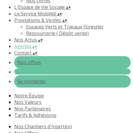
Nos Offres
L'Espace de Vie Sociale
▴
▾
Le Service Mobilité
▴
▾
Prestations & Ventes
▴
▾
Espaces Verts et Travaux Forestier
Ressourcerie ( Dépôt-vente)
Nos Actus
▴
▾
Agenda
▴
▾
Contact
▴
▾
Nos offres
Se connecter
Notre Équipe
Nos Valeurs
Nos Partenaires
Tarifs & Adhésions
Nos Chantiers d'Insertion